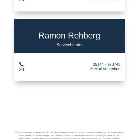
Ramon Rehberg
Serviceberater

05144 - 978745
E-Mail schreiben

*Die Informationen erfolgen gemäß der Pkw-Energieverbrauchskennzeichnungsverordnung. Die angegebenen
Werte wurden nach dem vorgeschrieben Messverfahren WLTP (World Harmonised Light Vehicles Test
Procedure) ermittelt. Der Kraftstoffverbrauch und der CO2-Ausstoß eines PKW sind nicht nur von der