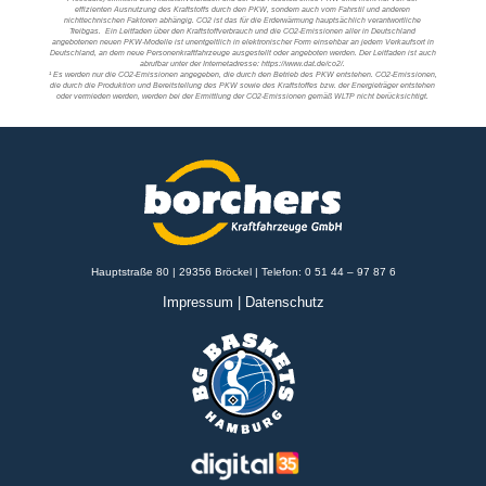
effizienten Ausnutzung des Kraftstoffs durch den PKW, sondern auch vom Fahrstil und anderen
nichttechnischen Faktoren abhängig. CO2 ist das für die Erderwärmung hauptsächlich verantwortliche
Treibgas. Ein Leitfaden über den Kraftstoffverbrauch und die CO2-Emissionen aller in Deutschland
angebotenen neuen PKW-Modelle ist unentgeltlich in elektronischer Form einsehbar an jedem Verkaufsort in
Deutschland, an dem neue Personenkraftfahrzeuge ausgestellt oder angeboten werden. Der Leitfaden ist auch
abrufbar unter der Internetadresse: https://www.dat.de/co2/.
¹ Es werden nur die CO2-Emissionen angegeben, die durch den Betrieb des PKW entstehen. CO2-Emissionen,
die durch die Produktion und Bereitstellung des PKW sowie des Kraftstoffes bzw. der Energieträger entstehen
oder vermieden werden, werden bei der Ermittlung der CO2-Emissionen gemäß WLTP nicht berücksichtigt.
Hauptstraße 80 | 29356 Bröckel | Telefon:
0 51 44 – 97 87 6
Impressum
|
Datenschutz