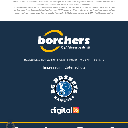
Deutschland, an dem neue Personenkraftfahrzeuge ausgestellt oder angeboten werden. Der Leitfaden ist auch
abrufbar unter der Internetadresse: https://www.dat.de/co2/.
¹ Es werden nur die CO2-Emissionen angegeben, die durch den Betrieb des PKW entstehen. CO2-Emissionen,
die durch die Produktion und Bereitstellung des PKW sowie des Kraftstoffes bzw. der Energieträger entstehen
oder vermieden werden, werden bei der Ermittlung der CO2-Emissionen gemäß WLTP nicht berücksichtigt.
Hauptstraße 80 | 29356 Bröckel | Telefon:
0 51 44 – 97 87 6
Impressum
|
Datenschutz