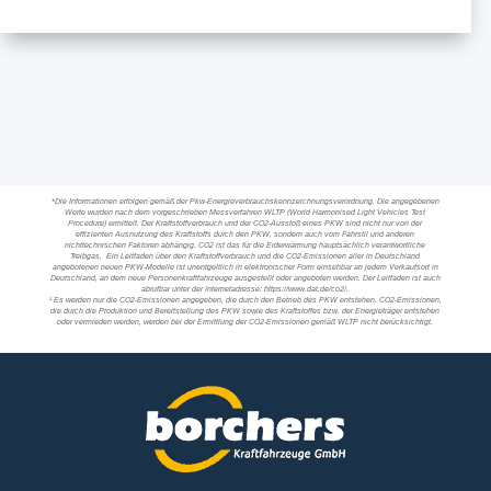
*Die Informationen erfolgen gemäß der Pkw-Energieverbrauchskennzeichnungsverordnung. Die angegebenen
Werte wurden nach dem vorgeschrieben Messverfahren WLTP (World Harmonised Light Vehicles Test
Procedure) ermittelt. Der Kraftstoffverbrauch und der CO2-Ausstoß eines PKW sind nicht nur von der
effizienten Ausnutzung des Kraftstoffs durch den PKW, sondern auch vom Fahrstil und anderen
nichttechnischen Faktoren abhängig. CO2 ist das für die Erderwärmung hauptsächlich verantwortliche
Treibgas. Ein Leitfaden über den Kraftstoffverbrauch und die CO2-Emissionen aller in Deutschland
angebotenen neuen PKW-Modelle ist unentgeltlich in elektronischer Form einsehbar an jedem Verkaufsort in
Deutschland, an dem neue Personenkraftfahrzeuge ausgestellt oder angeboten werden. Der Leitfaden ist auch
abrufbar unter der Internetadresse: https://www.dat.de/co2/.
¹ Es werden nur die CO2-Emissionen angegeben, die durch den Betrieb des PKW entstehen. CO2-Emissionen,
die durch die Produktion und Bereitstellung des PKW sowie des Kraftstoffes bzw. der Energieträger entstehen
oder vermieden werden, werden bei der Ermittlung der CO2-Emissionen gemäß WLTP nicht berücksichtigt.