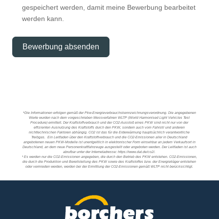
gespeichert werden, damit meine Bewerbung bearbeitet
werden kann.
Bewerbung absenden
*Die Informationen erfolgen gemäß der Pkw-Energieverbrauchskennzeichnungsverordnung. Die angegebenen
Werte wurden nach dem vorgeschrieben Messverfahren WLTP (World Harmonised Light Vehicles Test
Procedure) ermittelt. Der Kraftstoffverbrauch und der CO2-Ausstoß eines PKW sind nicht nur von der
effizienten Ausnutzung des Kraftstoffs durch den PKW, sondern auch vom Fahrstil und anderen
nichttechnischen Faktoren abhängig. CO2 ist das für die Erderwärmung hauptsächlich verantwortliche
Treibgas. Ein Leitfaden über den Kraftstoffverbrauch und die CO2-Emissionen aller in Deutschland
angebotenen neuen PKW-Modelle ist unentgeltlich in elektronischer Form einsehbar an jedem Verkaufsort in
Deutschland, an dem neue Personenkraftfahrzeuge ausgestellt oder angeboten werden. Der Leitfaden ist auch
abrufbar unter der Internetadresse: https://www.dat.de/co2/.
¹ Es werden nur die CO2-Emissionen angegeben, die durch den Betrieb des PKW entstehen. CO2-Emissionen,
die durch die Produktion und Bereitstellung des PKW sowie des Kraftstoffes bzw. der Energieträger entstehen
oder vermieden werden, werden bei der Ermittlung der CO2-Emissionen gemäß WLTP nicht berücksichtigt.