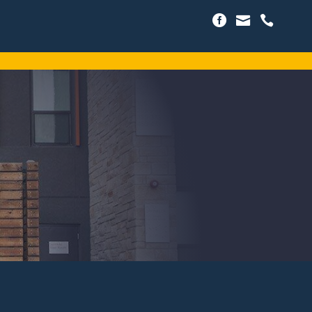


