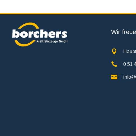
Wir freue

Haupt

0 51 4

info@